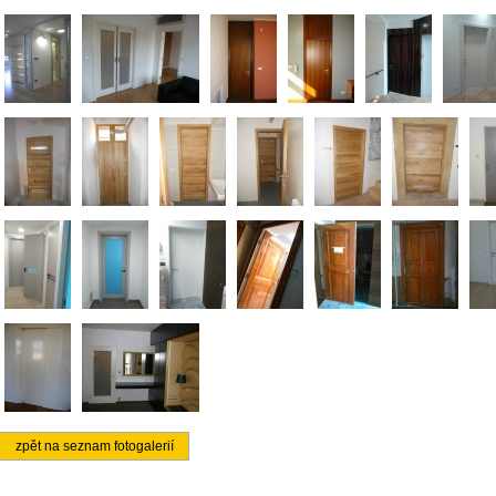
zpět na seznam fotogalerií