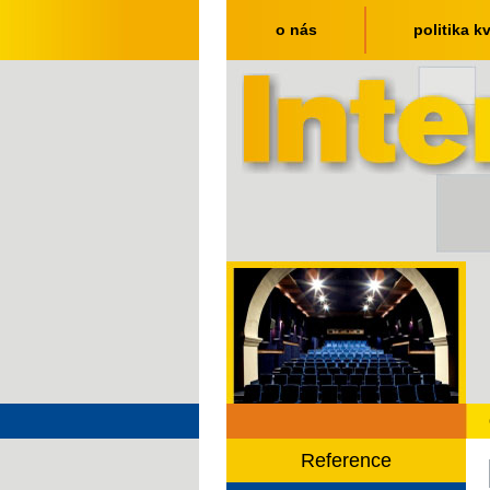
o nás
politika kv
Reference