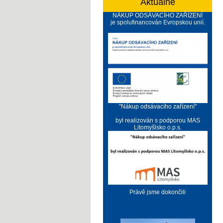
Aktuálně
NÁKUP ODSÁVACÍHO ZAŘÍZENÍ
je spolufinancován Evropskou unií.
"Nákup odsávacího zařízení"
byl realizován s podporou MAS
Litomyšlsko o.p.s.
Právě jsme dokončili