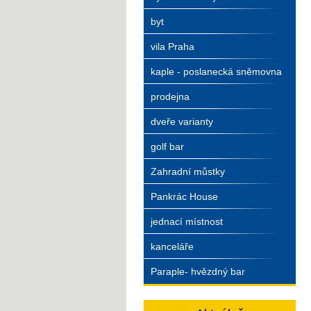
byt
vila Praha
kaple - poslanecká sněmovna
prodejna
dveře varianty
golf bar
Zahradní můstky
Pankrác House
jednací místnost
kanceláře
Paraple- hvězdný bar