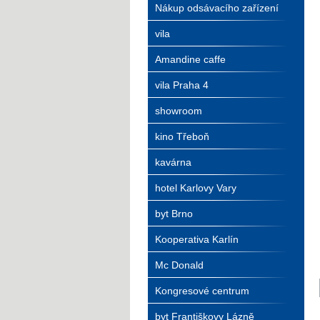
Nákup odsávacího zařízení
vila
Amandine caffe
vila Praha 4
showroom
kino Třeboň
kavárna
hotel Karlovy Vary
byt Brno
Kooperativa Karlín
Mc Donald
Kongresové centrum
byt Františkovy Lázně