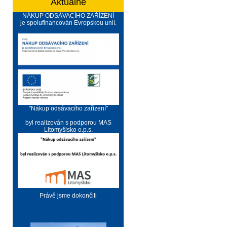
Aktuálně
NÁKUP ODSÁVACÍHO ZAŘÍZENÍ
je spolufinancován Evropskou unií.
"Nákup odsávacího zařízení"
byl realizován s podporou MAS
Litomyšlsko o.p.s.
Právě jsme dokončili