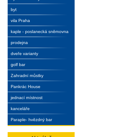
byt
vila Praha
kaple - poslanecká sněmovna
prodejna
dveře varianty
golf bar
Zahradní můstky
Pankrác House
jednací místnost
kanceláře
Paraple- hvězdný bar