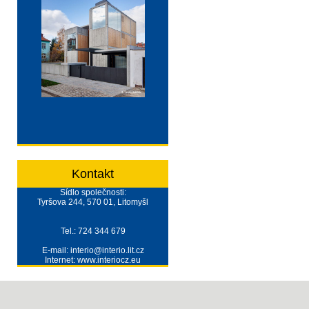
Kontakt
Sídlo společnosti:
Tyršova 244, 570 01, Litomyšl
Tel.: 724 344 679
E-mail: interio@interio.lit.cz
Internet: www.interiocz.eu