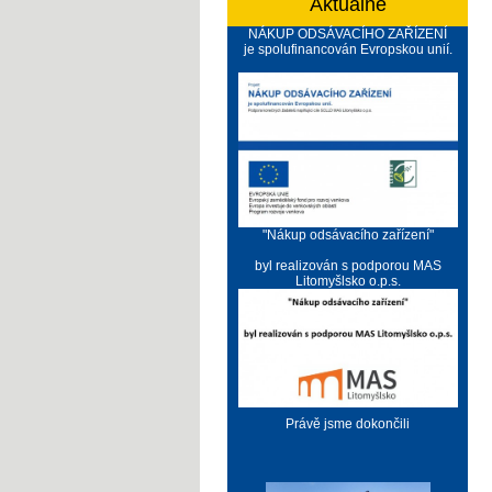
Aktuálně
NÁKUP ODSÁVACÍHO ZAŘÍZENÍ
je spolufinancován Evropskou unií.
"Nákup odsávacího zařízení"
byl realizován s podporou MAS
Litomyšlsko o.p.s.
Právě jsme dokončili