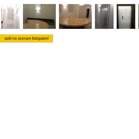
zpět na seznam fotogalerií