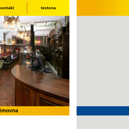
kontakt
tectona
němovna