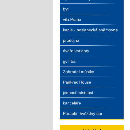
byt
vila Praha
kaple - poslanecká sněmovna
prodejna
dveře varianty
golf bar
Zahradní můstky
Pankrác House
jednací místnost
kanceláře
Paraple- hvězdný bar