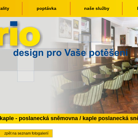
ality
poptávka
naše služby
kaple - poslanecká sněmovna / kaple poslanecká s
zpět na seznam fotogalerií