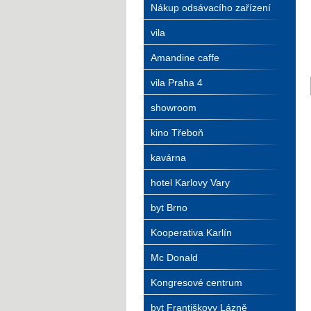
Nákup odsávacího zařízení
vila
Amandine caffe
vila Praha 4
showroom
kino Třeboň
kavárna
hotel Karlovy Vary
byt Brno
Kooperativa Karlín
Mc Donald
Kongresové centrum
byt Františkovy Lázně