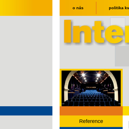
o nás
politika kv
Reference