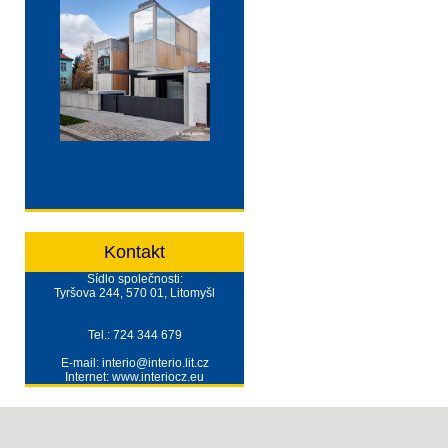
Kontakt
Sídlo společnosti:
Tyršova 244, 570 01, Litomyšl
Tel.: 724 344 679
E-mail: interio@interio.lit.cz
Internet: www.interiocz.eu