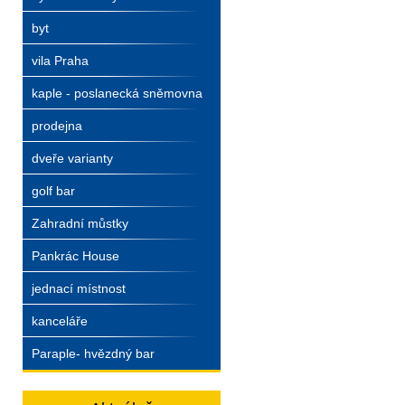
byt
vila Praha
kaple - poslanecká sněmovna
prodejna
dveře varianty
golf bar
Zahradní můstky
Pankrác House
jednací místnost
kanceláře
Paraple- hvězdný bar