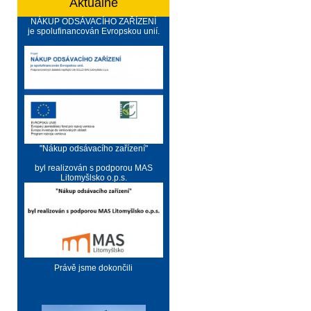
Aktuálně
NÁKUP ODSÁVACÍHO ZAŘÍZENÍ
je spolufinancován Evropskou unií.
"Nákup odsávacího zařízení"
byl realizován s podporou MAS
Litomyšlsko o.p.s.
Právě jsme dokončili