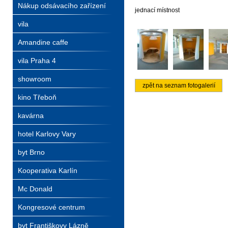
Nákup odsávacího zařízení
jednací místnost
vila
Amandine caffe
vila Praha 4
showroom
zpět na seznam fotogalerií
kino Třeboň
kavárna
hotel Karlovy Vary
byt Brno
Kooperativa Karlín
Mc Donald
Kongresové centrum
byt Františkovy Lázně