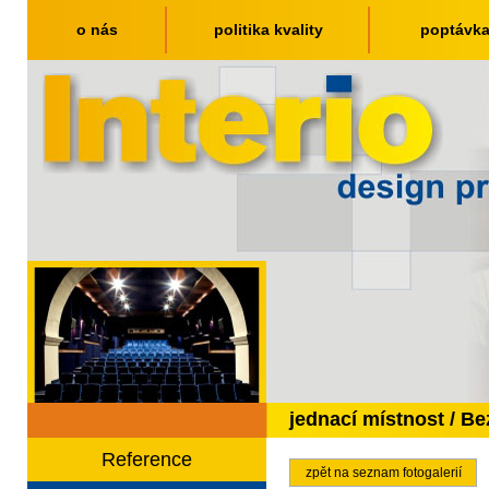
o nás
politika kvality
poptávk
jednací místnost / B
Reference
zpět na seznam fotogalerií