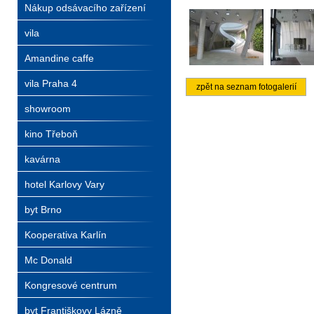
Nákup odsávacího zařízení
vila
Amandine caffe
vila Praha 4
zpět na seznam fotogalerií
showroom
kino Třeboň
kavárna
hotel Karlovy Vary
byt Brno
Kooperativa Karlín
Mc Donald
Kongresové centrum
byt Františkovy Lázně