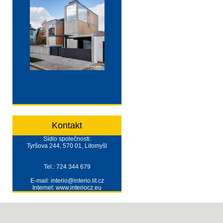
Kontakt
Sídlo společnosti:
Tyršova 244, 570 01, Litomyšl
Tel.: 724 344 679
E-mail: interio@interio.lit.cz
Internet: www.interiocz.eu