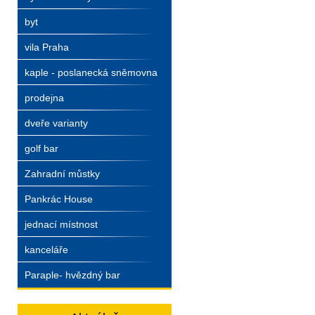
byt
vila Praha
kaple - poslanecká sněmovna
prodejna
dveře varianty
golf bar
Zahradní můstky
Pankrác House
jednací místnost
kanceláře
Paraple- hvězdný bar