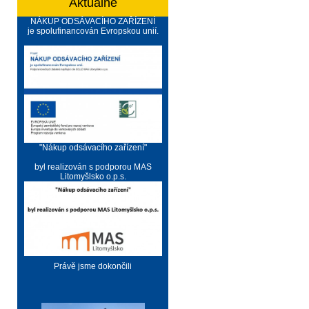
Aktuálně
NÁKUP ODSÁVACÍHO ZAŘÍZENÍ
je spolufinancován Evropskou unií.
"Nákup odsávacího zařízení"
byl realizován s podporou MAS
Litomyšlsko o.p.s.
Právě jsme dokončili