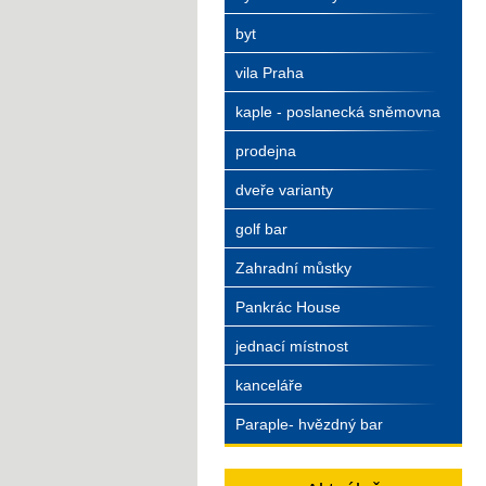
byt
vila Praha
kaple - poslanecká sněmovna
prodejna
dveře varianty
golf bar
Zahradní můstky
Pankrác House
jednací místnost
kanceláře
Paraple- hvězdný bar