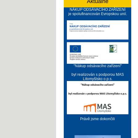
Aktuálně
NÁKUP ODSÁVACÍHO ZAŘÍZENÍ
je spolufinancován Evropskou unií.
"Nákup odsávacího zařízení"
byl realizován s podporou MAS
Litomyšlsko o.p.s.
Právě jsme dokončili