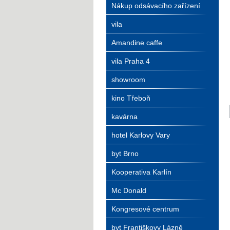
Nákup odsávacího zařízení
vila
Amandine caffe
vila Praha 4
showroom
kino Třeboň
kavárna
hotel Karlovy Vary
byt Brno
Kooperativa Karlín
Mc Donald
Kongresové centrum
byt Františkovy Lázně