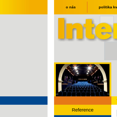
o nás
politika kv
Reference