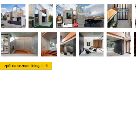
zpět na seznam fotogalerií